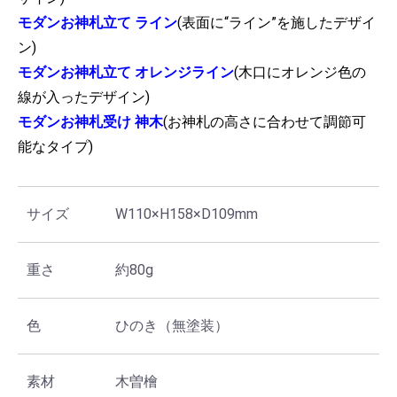
モダンお神札立て ライン
(表面に“ライン”を施したデザイ
ン)
モダンお神札立て オレンジライン
(木口にオレンジ色の
線が入ったデザイン)
モダンお神札受け 神木
(お神札の高さに合わせて調節可
能なタイプ)
サイズ
W110×H158×D109mm
重さ
約80g
色
ひのき（無塗装）
素材
木曽檜